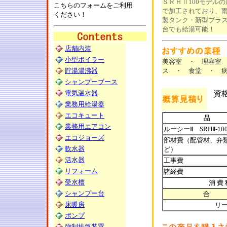
ＳＲＨⅡ100モデル
こちらのフォームをご利用
で加工されており、雨
ください！
製タンク・新型ブラス
台でも給湯可能！
店舗内装
小型ボイラー
美容室 ・ 理容室
貯湯湯沸器
ス ・ 食堂 ・ 
シャンプーブース
電気温水器
資
業務用給湯器
エコキュート
品 
業務用エアコン
ルーシーⅡ SRHⅡ-100
エコジョーズ
部材費（配管材、弁
軟水器
ど）
活水器
工事費
リフォーム
諸経費
受水槽
消 費 
シャンプー台
合 
床暖房
リー
ポンプ
強制排気装置