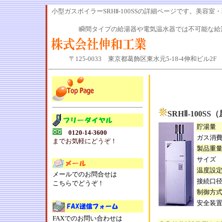
小型ガスボイラーSRHⅡ-100SSの詳細ページです。美
瞬間タイプの給湯器や電気温水器では不可能な給
〒125-0033 東京都葛飾区東水元5-18-4伸和ビル2F 電話0
SRHⅡ-100
貯湯量
0120-14-3600
ガス消
までお気軽にどうぞ！
製品重
サイズ
温度設
メールでのお問合せは
接続口
こちらでどうぞ！
制御方
安全装
FAXでのお問い合わせは