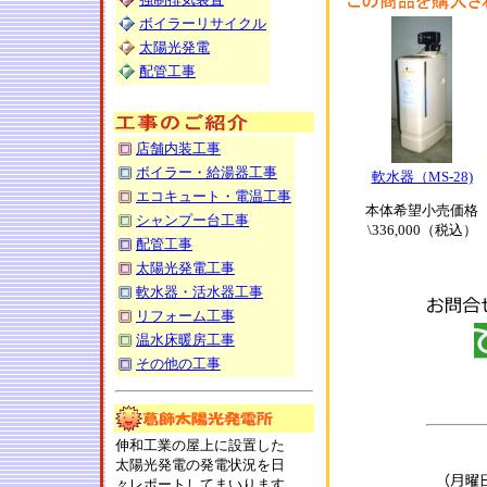
ボイラーリサイクル
太陽光発電
配管工事
店舗内装工事
ボイラー・給湯器工事
軟水器（MS-28)
エコキュート・電温工事
本体希望小売価格
シャンプー台工事
\336,000（税込）
配管工事
太陽光発電工事
軟水器・活水器工事
リフォーム工事
温水床暖房工事
その他の工事
伸和工業の屋上に設置した
太陽光発電の発電状況を日
々レポートしてまいります。