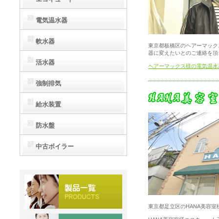
電気温水器
軟水器
東京都板橋区のヘアーマック
器に変えたいとのご連絡を頂
活水器
ヘアーマックス様の電気温水
強制排気
給水装置
防水盤
中古ボイラー
東京都足立区のHANA美容