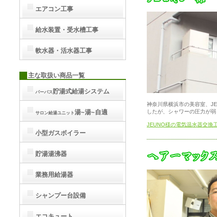
エアコン工事
給水装置・受水槽工事
軟水器・活水器工事
主な取扱い商品一覧
貯湯式給湯システム
パーパス
神奈川県横浜市の美容室、J
したが、シャワーの圧力が弱
湯~湯~自適
サロン給湯ユニット
JEUNO様の電気温水器交換
小型ガスボイラー
貯湯湯沸器
業務用給湯器
シャンプー台設備
エコキュート