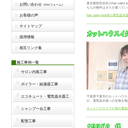
東京都世田谷区のhair sa
お問い合わせ
（FAXフォーム）
ちらの物件はガスが通ってい
お客様の声
hair salon jouir様の
サイトマップ
採用情報
相互リンク集
施工事例一覧
サロン内装工事
ボイラー・給湯器工事
エコキュート・電気温水器工
千葉県千葉市のカットハウス
が、電気温水器への交換を検
事
カットハウスイグチ様の電気
シャンプー台工事
配管工事