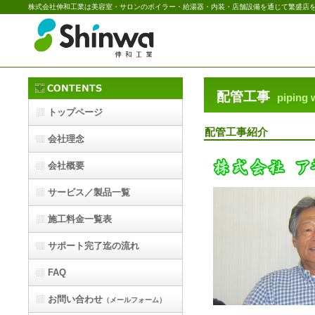
株式会社伸和工業は美容室・サロンのボイラー・給湯器・内装・店舗設備を通じて繁盛店
配管工事
piping 
トップページ
配管工事紹介
会社理念
会社概要
サービス／製品一覧
施工料金一覧表
サポート完了迄の流れ
FAQ
お問い合わせ
（メールフォーム）