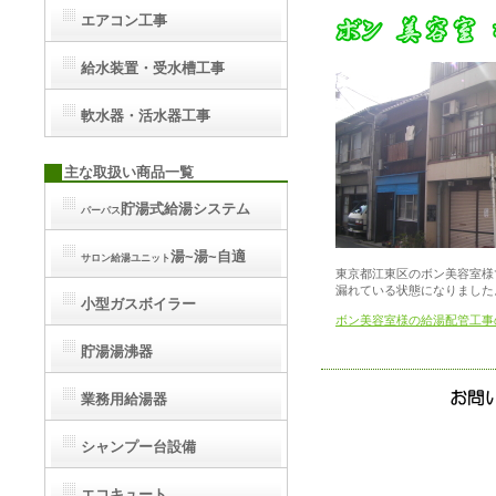
エアコン工事
給水装置・受水槽工事
軟水器・活水器工事
主な取扱い商品一覧
貯湯式給湯システム
パーパス
湯~湯~自適
サロン給湯ユニット
東京都江東区のボン美容室様
漏れている状態になりました
小型ガスボイラー
ボン美容室様の給湯配管工事
貯湯湯沸器
業務用給湯器
シャンプー台設備
エコキュート