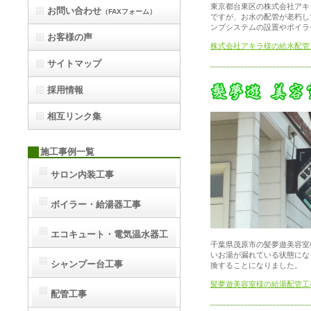
東京都台東区の株式会社アキ
お問い合わせ
（FAXフォーム）
ですが、お水の配管が老朽し
ンプシステムの設置やボイラ
お客様の声
株式会社アキラ様の給水配管
サイトマップ
採用情報
相互リンク集
施工事例一覧
サロン内装工事
ボイラー・給湯器工事
エコキュート・電気温水器工
千葉県茂原市の髪夢遊美容室
いお湯が漏れている状態にな
事
シャンプー台工事
換することになりました。
髪夢遊美容室様の給湯配管工
配管工事