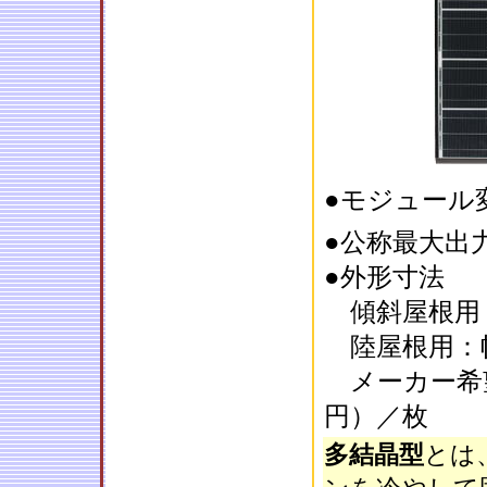
●モジュール
●公称最大出
●外形寸法
傾斜屋根用：幅
陸屋根用：幅1
メーカー希
円）／枚
多結晶型
とは