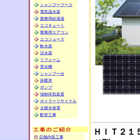
シャンプーブース
電気温水器
業務用給湯器
エコキュート
業務用エアコン
エコジョーズ
軟水器
活水器
リフォーム
受水槽
シャンプー台
床暖房
ポンプ
強制排気装置
ボイラーリサイクル
太陽光発電
配管工事
ＨＩＴ２１
店舗内装工事