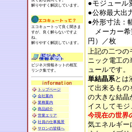
●モジュール変
解りやすく解説しています。
●公称最大出力 
●外形寸法：幅1
エコキュートって良く聞きま
メーカー希
すが、良く解らないですよ
ね、
円）／枚
解りやすく解説しています。
上記の二つの
ニック電工の
ビジネス情報ネットの相互
ュールです。
リンク集です。
単結晶系
とは
て出来るもの
トップページ
の大きな結晶
会社案内
業務案内
イスしてモジ
商品紹介
今現在の世界
営業エリア
社員の仕事風景
気エネルギー
サロンの皆様へ