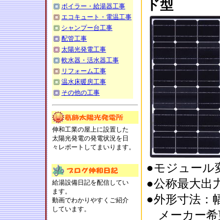
ド型
ボイラー・給湯器工事
エコキュート・電温工事
シャンプー台工事
配管工事
太陽光発電工事
軟水器・活水器工事
リフォーム工事
温水床暖房工事
その他の工事
伸和工業の屋上に設置した
太陽光発電の発電状況を日
々レポートしてまいります。
●モジュール変
●公称最大出力 
給湯設備日記を配信してい
ます。
●外形寸法：幅1
動画でわかりやすくご紹介
しています。
メーカー希