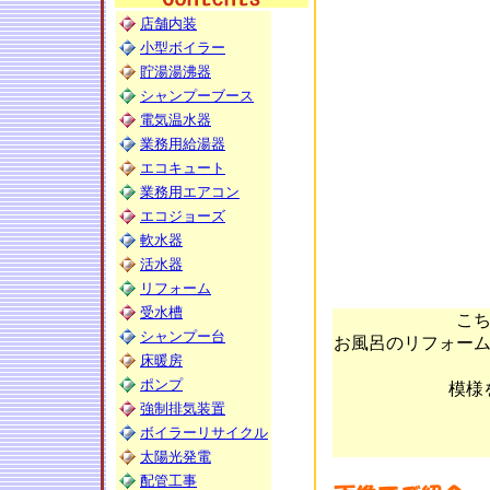
店舗内装
小型ボイラー
貯湯湯沸器
シャンプーブース
電気温水器
業務用給湯器
エコキュート
業務用エアコン
エコジョーズ
軟水器
活水器
リフォーム
受水槽
こ
シャンプー台
お風呂のリフォー
床暖房
ポンプ
模様
強制排気装置
ボイラーリサイクル
太陽光発電
配管工事