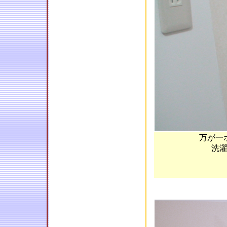
万が一
洗