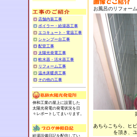
お風呂のリフォー
店舗内装工事
ボイラー・給湯器工事
エコキュート・電温工事
シャンプー台工事
配管工事
太陽光発電工事
軟水器・活水器工事
リフォーム工事
温水床暖房工事
その他の工事
伸和工業の屋上に設置した
太陽光発電の発電状況を日
々レポートしてまいります。
あちらこちら、ヒ
を頂き、
給湯設備日記を配信してい