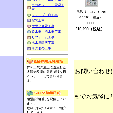
エコキュート・電温工
事
風呂リモコンFC-201
シャンプー台工事
\14,700（税込）
配管工事
↓↓↓↓
太陽光発電工事
\10,290（税込）
軟水器・活水器工事
リフォーム工事
温水床暖房工事
その他の工事
伸和工業の屋上に設置した
お問い合わせ
太陽光発電の発電状況を日
々レポートしてまいりま
す。
までお気軽にど
給湯設備日記を配信してい
ます。
動画でわかりやすくご紹介
しています。