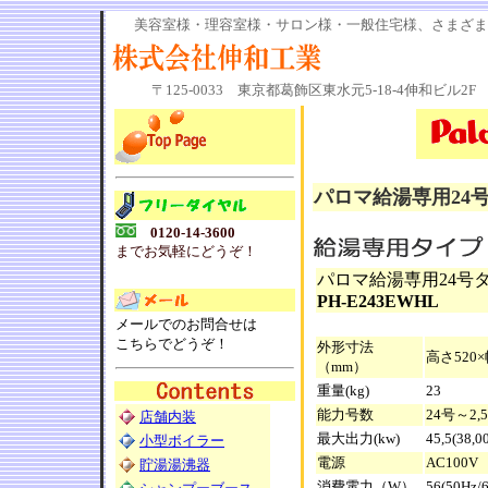
美容室様・理容室様・サロン様・一般住宅様、さまざ
〒125-0033 東京都葛飾区東水元5-18-4伸和ビル2F 電話0
パロマ給湯専用24号
0120-14-3600
までお気軽にどうぞ！
パロマ給湯専用24号
PH-E243EWHL
メールでのお問合せは
こちらでどうぞ！
外形寸法
高さ520×
（mm）
重量(kg)
23
能力号数
24号～2,
店舗内装
最大出力(kw)
45,5(38,0
小型ボイラー
電源
AC100V
貯湯湯沸器
消費電力（W）
56(50Hz/