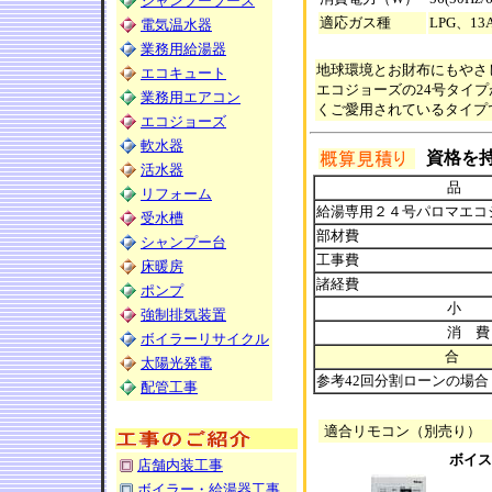
シャンプーブース
適応ガス種
LPG、13
電気温水器
業務用給湯器
地球環境とお財布にもやさ
エコキュート
エコジョーズの24号タイプ
業務用エアコン
くご愛用されているタイプ
エコジョーズ
軟水器
資格を
活水器
品
リフォーム
給湯専用２４号パロマエコジョ
受水槽
部材費
シャンプー台
工事費
床暖房
諸経費
ポンプ
小
強制排気装置
消 費
ボイラーリサイクル
合
太陽光発電
参考42回分割ローンの場合（3
配管工事
適合リモコン（別売り）
ボイス
店舗内装工事
ボイラー・給湯器工事