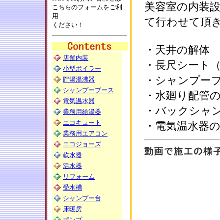
美容室の内装設
こちらのフォームをご利
用
て行わせて頂
ください！
・天井の解体
店舗内装
・長尺シート
小型ボイラー
・シャンプー
貯湯湯沸器
シャンプーブース
・水廻り配管
電気温水器
・バックシャ
業務用給湯器
エコキュート
・電気温水器
業務用エアコン
エコジョーズ
軟水器
活水器
リフォーム
受水槽
シャンプー台
床暖房
ポンプ