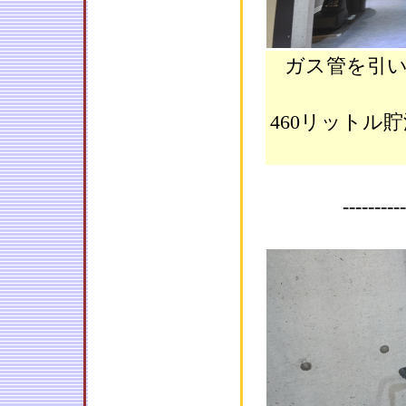
ガス管を引
460リットル
----------