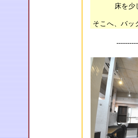
床を少
そこへ、バッ
----------