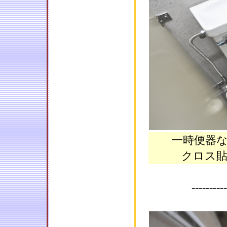
一時便器
クロス
----------