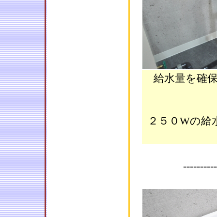
給水量を確
２５０Wの給
----------