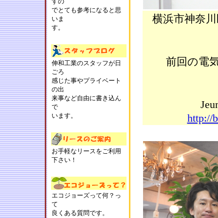
すの
でとても参考になると思
横浜市神奈川
いま
す。
前回の電
伸和工業のスタッフが日
ごろ
感じた事やプライベート
の出
来事など自由に書き込ん
J
で
います。
http:/
お手軽なリースをご利用
下さい！
エコジョーズって何？っ
て
良くある質問です。