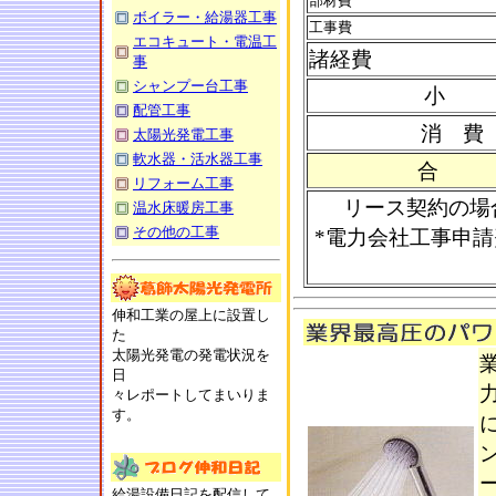
部材費
ボイラー・給湯器工事
工事費
エコキュート・電温工
諸経費
事
シャンプー台工事
小 
配管工事
消 費
太陽光発電工事
軟水器・活水器工事
合 
リフォーム工事
リース契約の場合
温水床暖房工事
その他の工事
*電力会社工事申
伸和工業の屋上に設置し
た
太陽光発電の発電状況を
日
力
々レポートしてまいりま
す。
給湯設備日記を配信して