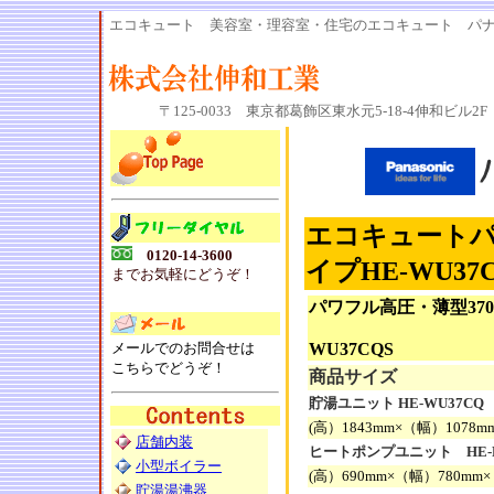
エコキュート 美容室・理容室・住宅のエコキュート パナソ
〒125-0033 東京都葛飾区東水元5-18-4伸和ビル2F 電話
エコキュートパ
0120-14-3600
イプHE-WU3
までお気軽にどうぞ！
パワフル高圧・薄型37
HE
メールでのお問合せは
WU37CQS
こちらでどうぞ！
商品サイズ
貯湯ユニット HE-WU37CQ
(高）1843mm×（幅）1078
店舗内装
ヒートポンプユニット HE-P
小型ボイラー
(高）690mm×（幅）780mm
貯湯湯沸器