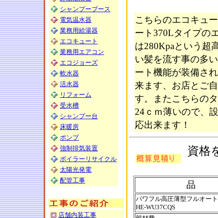
シャンプーブース
こちらのエコキュー
電気温水器
業務用給湯器
ート370Lタイプ
エコキュート
は280Kpaとい
業務用エアコン
い髪を流す事の多い
エコジョーズ
ート機能が装備され
軟水器
活水器
来ます、お店とご自
リフォーム
す。またこちらのタ
受水槽
24ｃｍ薄いので、
シャンプー台
応出来ます！
床暖房
ポンプ
強制排気装置
資格
ボイラーリサイクル
太陽光発電
配管工事
品 
パワフル高圧薄型フルオート3
HE-WU37CQS
店舗内装工事