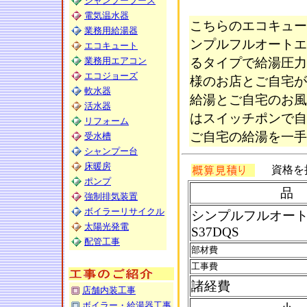
シャンプーブース
電気温水器
こちらのエコキュー
業務用給湯器
ンプルフルオートエ
エコキュート
業務用エアコン
るタイプで給湯圧力
エコジョーズ
様のお店とご自宅が
軟水器
給湯とご自宅のお風
活水器
はスイッチポンで自
リフォーム
ご自宅の給湯を一手
受水槽
シャンプー台
床暖房
資格を
ポンプ
品
強制排気装置
ボイラーリサイクル
シンプルフルオート
太陽光発電
S37DQS
配管工事
部材費
工事費
諸経費
店舗内装工事
ボイラー・給湯器工事