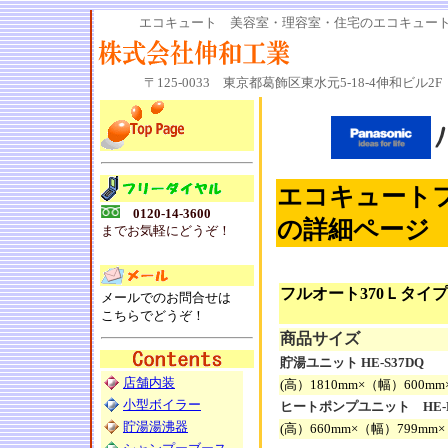
エコキュート 美容室・理容室・住宅のエコキュートの
〒125-0033 東京都葛飾区東水元5-18-4伸和ビル2F 電話
エコキュートフル
0120-14-3600
の詳細ページ
までお気軽にどうぞ！
フルオート370Ｌタイプ
メールでのお問合せは
こちらでどうぞ！
商品サイズ
貯湯ユニット HE-S37DQ
店舗内装
(高）1810mm×（幅）600m
小型ボイラー
ヒートポンプユニット HE-P
貯湯湯沸器
(高）660mm×（幅）799mm