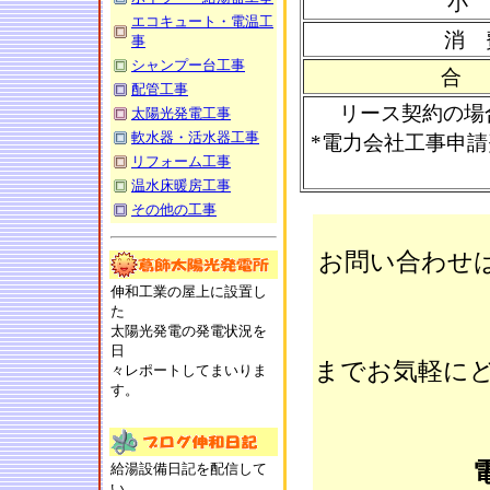
小
エコキュート・電温工
消 
事
シャンプー台工事
合
配管工事
リース契約の場合
太陽光発電工事
軟水器・活水器工事
*電力会社工事申
リフォーム工事
温水床暖房工事
その他の工事
お問い合わせ
伸和工業の屋上に設置し
た
太陽光発電の発電状況を
日
までお気軽にど
々レポートしてまいりま
す。
給湯設備日記を配信して
い