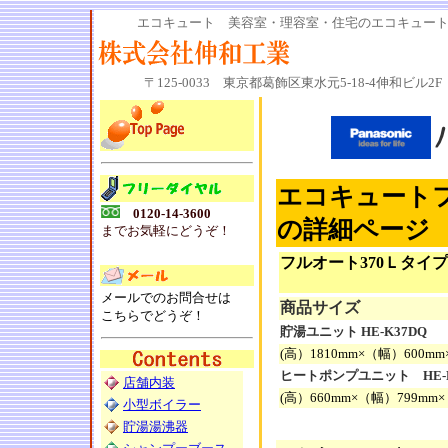
エコキュート 美容室・理容室・住宅のエコキュートの
〒125-0033 東京都葛飾区東水元5-18-4伸和ビル2F 電話
エコキュートフル
0120-14-3600
の詳細ページ
までお気軽にどうぞ！
フルオート370Ｌタイプ
メールでのお問合せは
商品サイズ
こちらでどうぞ！
貯湯ユニット HE-K37DQ
(高）1810mm×（幅）600m
ヒートポンプユニット HE-P
店舗内装
(高）660mm×（幅）799mm
小型ボイラー
貯湯湯沸器