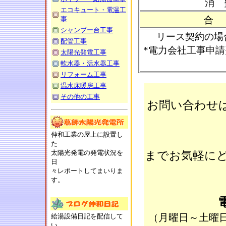
消 
エコキュート・電温工
合
事
シャンプー台工事
リース契約の場合
配管工事
*電力会社工事申
太陽光発電工事
軟水器・活水器工事
リフォーム工事
温水床暖房工事
その他の工事
お問い合わせ
伸和工業の屋上に設置し
た
太陽光発電の発電状況を
までお気軽にど
日
々レポートしてまいりま
す。
（月曜日～土曜日の
給湯設備日記を配信して
い