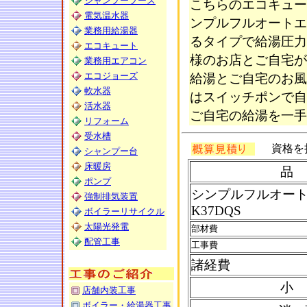
シャンプーブース
こちらのエコキュー
電気温水器
ンプルフルオートエ
業務用給湯器
るタイプで給湯圧力
エコキュート
様のお店とご自宅が
業務用エアコン
エコジョーズ
給湯とご自宅のお風
軟水器
はスイッチポンで自
活水器
ご自宅の給湯を一手
リフォーム
受水槽
資格を
シャンプー台
床暖房
品
ポンプ
シンプルフルオート
強制排気装置
K37DQS
ボイラーリサイクル
太陽光発電
部材費
配管工事
工事費
諸経費
小
店舗内装工事
ボイラー・給湯器工事