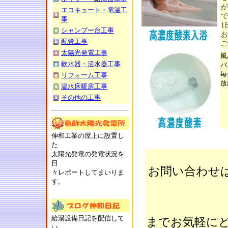
が
エコキュート・電温工
で
事
1
シャンプー台工事
お
配管工事
ご
太陽光発電工事
風
軟水器・活水器工事
バ
毎
リフォーム工事
放
温水床暖房工事
その他の工事
伸和工業の屋上に設置し
た
太陽光発電の発電状況を
日
お問い合わせ
々レポートしてまいりま
す。
給湯設備日記を配信して
までお気軽にど
い