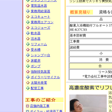
シャンプーブース
ッシュ効果でスッキリ爽快気
電気温水器
業務用給湯器
資格を
エコキュート
品 
業務用エアコン
酸素入浴機能付フルオート37
エコジョーズ
HE-K37CXS
軟水器
基本部材費
活水器
工事費
リフォーム
諸経費
受水槽
小 
シャンプー台
消 費 
床暖房
合 
ポンプ
強制排気装置
リース契
*電力会社工事申請
ボイラーリサイクル
太陽光発電
配管工事
浴
気
治
店舗内装工事
り
る
ボイラー・給湯器工事