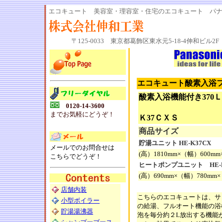
エコキュート 美容室・理容室・住宅のエコキュート パナソ
〒125-0033 東京都葛飾区東水元5-18-4伸和ビル2F 電話
エコキュート酸素入浴フル
酸素入浴機能付き370
0120-14-3600
Ｈ
までお気軽にどうぞ！
Ｋ37ＣＸＳ
商品サイズ
貯湯ユニット HE-K37CX
メールでのお問合せは
(高）1810mm×（幅）600m
こちらでどうぞ！
ヒートポンプユニット HE-P
(高）690mm×（幅）780mm
店舗内装
こちらのエコキュートは、サ
小型ボイラー
の給湯、フルオート機能の浴
貯湯湯沸器
泡を毎分約２L放出する機能